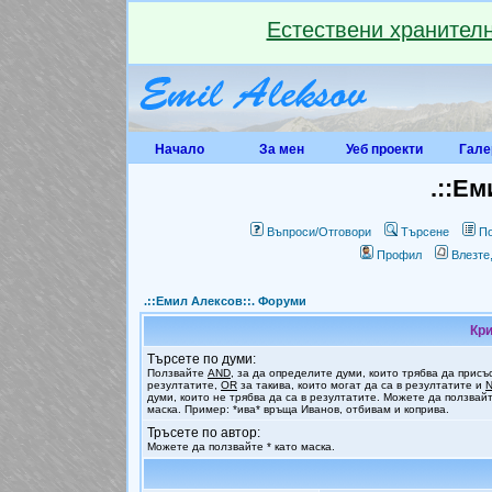
Естествени хранителн
Начало
За мен
Уеб проекти
Гале
.::Ем
Въпроси/Отговори
Търсене
По
Профил
Влезте
.::Емил Алексов::. Форуми
Кри
Търсете по думи:
Ползвайте
AND
, за да определите думи, които трябва да присъ
резултатите,
OR
за такива, които могат да са в резултатите и
думи, които не трябва да са в резултатите. Можете да ползвайт
маска. Пример: *ива* връща Иванов, отбивам и коприва.
Тръсете по автор:
Можете да ползвайте * като маска.