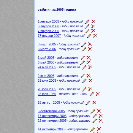
събития за 2005 година
1 януари 2005
- /
общ празник
/
6 януари 2006
- /
общ празник
/
7 януари 2006
- /
общ празник
/
17 януари 2007
- /
общ празник
/
3 март 2005
- /
общ празник
/
8 март 2006
- /
общ празник
/
1 май 2005
- /
общ празник
/
6 май 2005
- /
общ празник
/
24 май 2005
- /
общ празник
/
2 юни 2006
- /
общ празник
/
29 юни 2005
- /
общ празник
/
20 юли 2005
- /
общ празник
/
28 юли 1980
- /
рожден ден - 25г.
/
15 август 2005
- /
общ празник
/
6 септември 2005
- /
общ празник
/
17 септември 2005
- /
общ празник
/
22 септември 2005
- /
общ празник
/
14 октомври 2005
- /
общ празник
/