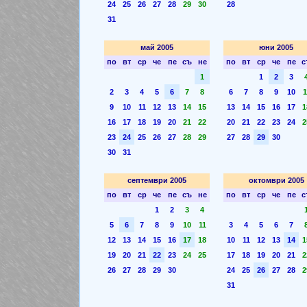
24
25
26
27
28
29
30
28
31
май 2005
юни 2005
по
вт
ср
че
пе
съ
не
по
вт
ср
че
пе
с
1
1
2
3
2
3
4
5
6
7
8
6
7
8
9
10
1
9
10
11
12
13
14
15
13
14
15
16
17
1
16
17
18
19
20
21
22
20
21
22
23
24
2
23
24
25
26
27
28
29
27
28
29
30
30
31
септември 2005
октомври 2005
по
вт
ср
че
пе
съ
не
по
вт
ср
че
пе
с
1
2
3
4
5
6
7
8
9
10
11
3
4
5
6
7
12
13
14
15
16
17
18
10
11
12
13
14
1
19
20
21
22
23
24
25
17
18
19
20
21
2
26
27
28
29
30
24
25
26
27
28
2
31