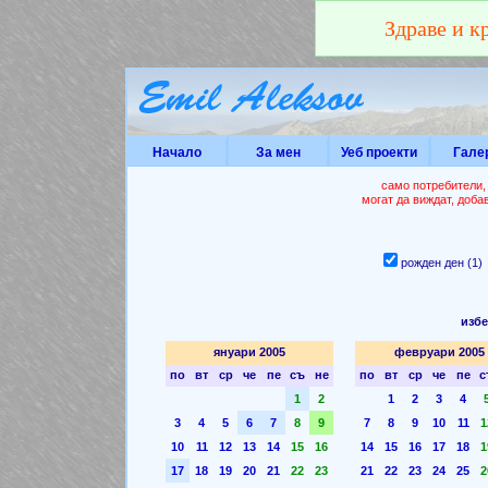
Здраве и к
Начало
За мен
Уеб проекти
Гале
само потребители,
могат да виждат, доба
рожден ден (1
избе
януари 2005
февруари 2005
по
вт
ср
че
пе
съ
не
по
вт
ср
че
пе
с
1
2
1
2
3
4
3
4
5
6
7
8
9
7
8
9
10
11
1
10
11
12
13
14
15
16
14
15
16
17
18
1
17
18
19
20
21
22
23
21
22
23
24
25
2