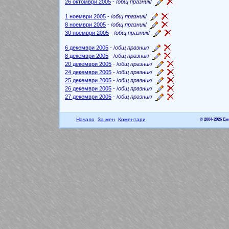
26 октомври 2005
- /
общ празник
/
1 ноември 2005
- /
общ празник
/
8 ноември 2005
- /
общ празник
/
30 ноември 2005
- /
общ празник
/
6 декември 2005
- /
общ празник
/
8 декември 2005
- /
общ празник
/
20 декември 2005
- /
общ празник
/
24 декември 2005
- /
общ празник
/
25 декември 2005
- /
общ празник
/
26 декември 2005
- /
общ празник
/
27 декември 2005
- /
общ празник
/
Начало
За мен
Коментари
© 2004-2026 Е