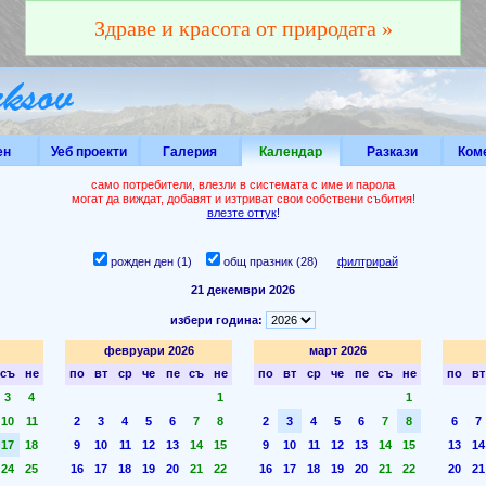
Здраве и красота от природата »
ен
Уеб проекти
Галерия
Календар
Разкази
Ком
само потребители, влезли в системата с име и парола
могат да виждат, добавят и изтриват свои собствени събития!
влезте оттук
!
рожден ден (1)
общ празник (28)
филтрирай
21 декември 2026
избери година:
февруари 2026
март 2026
съ
не
по
вт
ср
че
пе
съ
не
по
вт
ср
че
пе
съ
не
по
вт
3
4
1
1
10
11
2
3
4
5
6
7
8
2
3
4
5
6
7
8
6
7
17
18
9
10
11
12
13
14
15
9
10
11
12
13
14
15
13
14
24
25
16
17
18
19
20
21
22
16
17
18
19
20
21
22
20
21