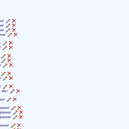
ик
/
ик
/
ик
/
ник
/
/
/
/
/
/
/
/
/
 46г.
/
ник
/
азник
/
празник
/
празник
/
азник
/