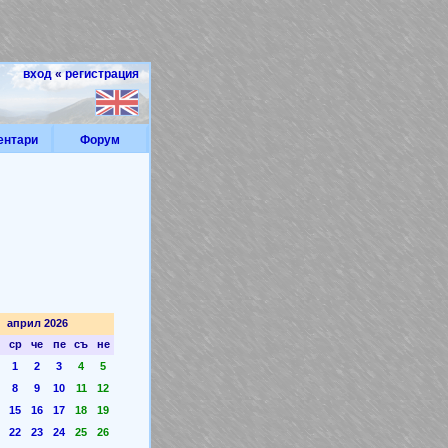
вход
«
регистрация
ентари
Форум
април 2026
ср
че
пе
съ
не
1
2
3
4
5
8
9
10
11
12
15
16
17
18
19
22
23
24
25
26