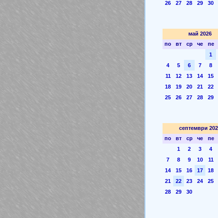
26
27
28
29
30
май 2026
по
вт
ср
че
пе
1
4
5
6
7
8
11
12
13
14
15
18
19
20
21
22
25
26
27
28
29
септември 202
по
вт
ср
че
пе
1
2
3
4
7
8
9
10
11
14
15
16
17
18
21
22
23
24
25
28
29
30