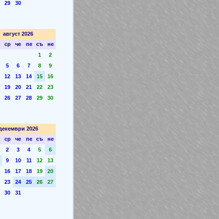
29
30
август 2026
ср
че
пе
съ
не
1
2
5
6
7
8
9
12
13
14
15
16
19
20
21
22
23
26
27
28
29
30
декември 2026
ср
че
пе
съ
не
2
3
4
5
6
9
10
11
12
13
16
17
18
19
20
23
24
25
26
27
30
31