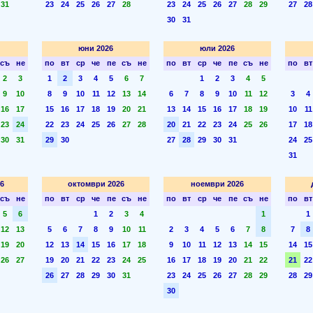
31
23
24
25
26
27
28
23
24
25
26
27
28
29
27
28
30
31
юни 2026
юли 2026
съ
не
по
вт
ср
че
пе
съ
не
по
вт
ср
че
пе
съ
не
по
вт
2
3
1
2
3
4
5
6
7
1
2
3
4
5
9
10
8
9
10
11
12
13
14
6
7
8
9
10
11
12
3
4
16
17
15
16
17
18
19
20
21
13
14
15
16
17
18
19
10
11
23
24
22
23
24
25
26
27
28
20
21
22
23
24
25
26
17
18
30
31
29
30
27
28
29
30
31
24
25
31
6
октомври 2026
ноември 2026
съ
не
по
вт
ср
че
пе
съ
не
по
вт
ср
че
пе
съ
не
по
вт
5
6
1
2
3
4
1
1
12
13
5
6
7
8
9
10
11
2
3
4
5
6
7
8
7
8
19
20
12
13
14
15
16
17
18
9
10
11
12
13
14
15
14
15
26
27
19
20
21
22
23
24
25
16
17
18
19
20
21
22
21
22
26
27
28
29
30
31
23
24
25
26
27
28
29
28
29
30