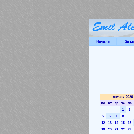
Начало
За м
януари 2026
по
вт
ср
че
пе
1
2
5
6
7
8
9
12
13
14
15
16
19
20
21
22
23