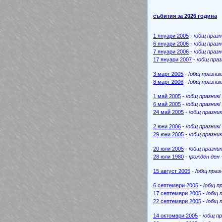
събития за 2026 година
1 януари 2005
- /
общ празн
6 януари 2006
- /
общ празн
7 януари 2006
- /
общ празн
17 януари 2007
- /
общ праз
3 март 2005
- /
общ празник
8 март 2006
- /
общ празник
1 май 2005
- /
общ празник
6 май 2005
- /
общ празник
24 май 2005
- /
общ празник
2 юни 2006
- /
общ празник
29 юни 2005
- /
общ празник
20 юли 2005
- /
общ празник
28 юли 1980
- /
рожден ден -
15 август 2005
- /
общ праз
6 септември 2005
- /
общ пр
17 септември 2005
- /
общ 
22 септември 2005
- /
общ 
14 октомври 2005
- /
общ пр