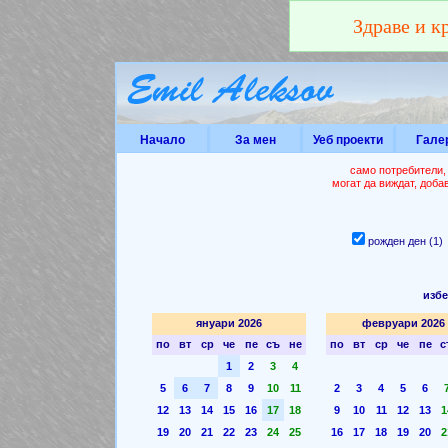
Здраве и к
Начало
За мен
Уеб проекти
Гале
само потребители,
могат да виждат, доба
рожден ден (1
избе
януари 2026
февруари 2026
по
вт
ср
че
пе
съ
не
по
вт
ср
че
пе
с
1
2
3
4
5
6
7
8
9
10
11
2
3
4
5
6
12
13
14
15
16
17
18
9
10
11
12
13
1
19
20
21
22
23
24
25
16
17
18
19
20
2