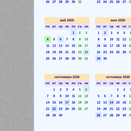
26
27
28
29
30
31
23
24
25
26
27
2
май 2026
юни 2026
по
вт
ср
че
пе
съ
не
по
вт
ср
че
пе
с
1
2
3
1
2
3
4
5
4
5
6
7
8
9
10
8
9
10
11
12
1
11
12
13
14
15
16
17
15
16
17
18
19
2
18
19
20
21
22
23
24
22
23
24
25
26
2
25
26
27
28
29
30
31
29
30
септември 2026
октомври 2026
по
вт
ср
че
пе
съ
не
по
вт
ср
че
пе
с
1
2
3
4
5
6
1
2
7
8
9
10
11
12
13
5
6
7
8
9
1
14
15
16
17
18
19
20
12
13
14
15
16
1
21
22
23
24
25
26
27
19
20
21
22
23
2
28
29
30
26
27
28
29
30
3