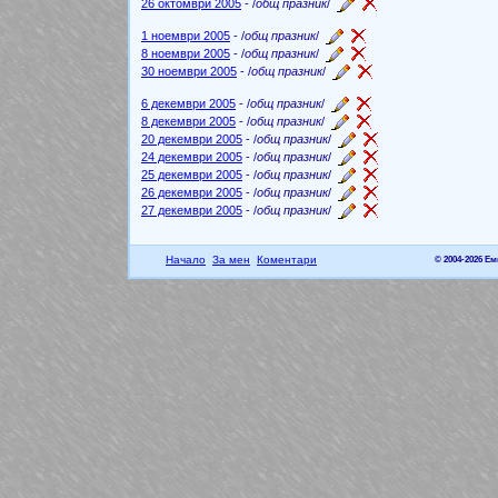
26 октомври 2005
- /
общ празник
/
1 ноември 2005
- /
общ празник
/
8 ноември 2005
- /
общ празник
/
30 ноември 2005
- /
общ празник
/
6 декември 2005
- /
общ празник
/
8 декември 2005
- /
общ празник
/
20 декември 2005
- /
общ празник
/
24 декември 2005
- /
общ празник
/
25 декември 2005
- /
общ празник
/
26 декември 2005
- /
общ празник
/
27 декември 2005
- /
общ празник
/
Начало
За мен
Коментари
© 2004-2026 Е