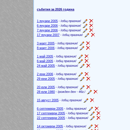
събития за 2026 година
1 януари 2005
- /
общ празник
/
6 януари 2006
- /
общ празник
/
7 януари 2006
- /
общ празник
/
17 януари 2007
- /
общ празник
/
3 март 2005
- /
общ празник
/
8 март 2006
- /
общ празник
/
1 май 2005
- /
общ празник
/
6 май 2005
- /
общ празник
/
24 май 2005
- /
общ празник
/
2 юни 2006
- /
общ празник
/
29 юни 2005
- /
общ празник
/
20 юли 2005
- /
общ празник
/
28 юли 1980
- /
рожден ден - 46г.
/
15 август 2005
- /
общ празник
/
6 септември 2005
- /
общ празник
/
17 септември 2005
- /
общ празник
/
22 септември 2005
- /
общ празник
/
14 октомври 2005
- /
общ празник
/