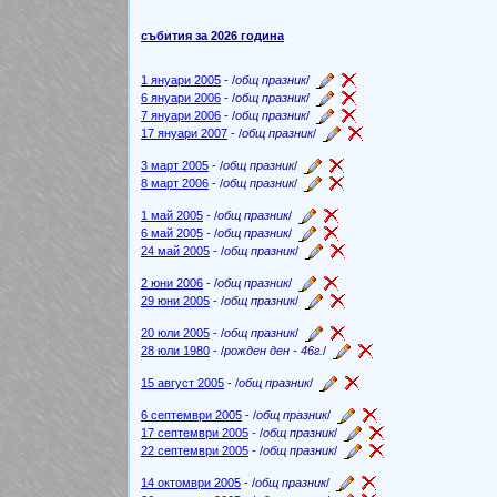
събития за 2026 година
1 януари 2005
- /
общ празник
/
6 януари 2006
- /
общ празник
/
7 януари 2006
- /
общ празник
/
17 януари 2007
- /
общ празник
/
3 март 2005
- /
общ празник
/
8 март 2006
- /
общ празник
/
1 май 2005
- /
общ празник
/
6 май 2005
- /
общ празник
/
24 май 2005
- /
общ празник
/
2 юни 2006
- /
общ празник
/
29 юни 2005
- /
общ празник
/
20 юли 2005
- /
общ празник
/
28 юли 1980
- /
рожден ден - 46г.
/
15 август 2005
- /
общ празник
/
6 септември 2005
- /
общ празник
/
17 септември 2005
- /
общ празник
/
22 септември 2005
- /
общ празник
/
14 октомври 2005
- /
общ празник
/