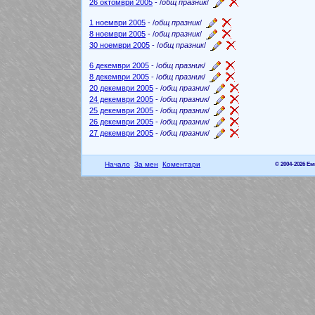
26 октомври 2005
- /
общ празник
/
1 ноември 2005
- /
общ празник
/
8 ноември 2005
- /
общ празник
/
30 ноември 2005
- /
общ празник
/
6 декември 2005
- /
общ празник
/
8 декември 2005
- /
общ празник
/
20 декември 2005
- /
общ празник
/
24 декември 2005
- /
общ празник
/
25 декември 2005
- /
общ празник
/
26 декември 2005
- /
общ празник
/
27 декември 2005
- /
общ празник
/
Начало
За мен
Коментари
© 2004-2026 Е