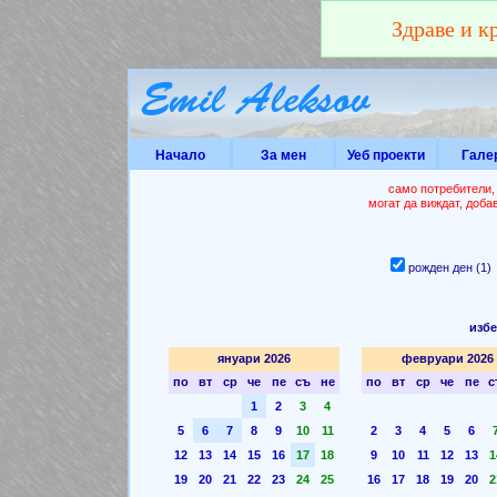
Здраве и к
Начало
За мен
Уеб проекти
Гале
само потребители,
могат да виждат, доба
рожден ден (1
избе
януари 2026
февруари 2026
по
вт
ср
че
пе
съ
не
по
вт
ср
че
пе
с
1
2
3
4
5
6
7
8
9
10
11
2
3
4
5
6
12
13
14
15
16
17
18
9
10
11
12
13
1
19
20
21
22
23
24
25
16
17
18
19
20
2