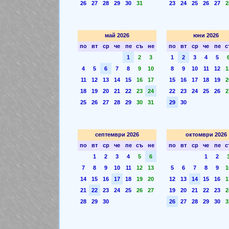
26
27
28
29
30
31
23
24
25
26
27
2
май 2026
юни 2026
по
вт
ср
че
пе
съ
не
по
вт
ср
че
пе
с
1
2
3
1
2
3
4
5
4
5
6
7
8
9
10
8
9
10
11
12
1
11
12
13
14
15
16
17
15
16
17
18
19
2
18
19
20
21
22
23
24
22
23
24
25
26
2
25
26
27
28
29
30
31
29
30
септември 2026
октомври 2026
по
вт
ср
че
пе
съ
не
по
вт
ср
че
пе
с
1
2
3
4
5
6
1
2
7
8
9
10
11
12
13
5
6
7
8
9
1
14
15
16
17
18
19
20
12
13
14
15
16
1
21
22
23
24
25
26
27
19
20
21
22
23
2
28
29
30
26
27
28
29
30
3