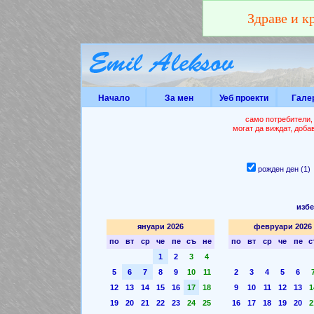
Здраве и к
Начало
За мен
Уеб проекти
Гале
само потребители,
могат да виждат, доба
рожден ден (1
избе
януари 2026
февруари 2026
по
вт
ср
че
пе
съ
не
по
вт
ср
че
пе
с
1
2
3
4
5
6
7
8
9
10
11
2
3
4
5
6
12
13
14
15
16
17
18
9
10
11
12
13
1
19
20
21
22
23
24
25
16
17
18
19
20
2