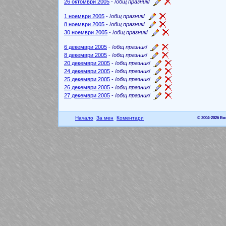
26 октомври 2005
- /
общ празник
/
1 ноември 2005
- /
общ празник
/
8 ноември 2005
- /
общ празник
/
30 ноември 2005
- /
общ празник
/
6 декември 2005
- /
общ празник
/
8 декември 2005
- /
общ празник
/
20 декември 2005
- /
общ празник
/
24 декември 2005
- /
общ празник
/
25 декември 2005
- /
общ празник
/
26 декември 2005
- /
общ празник
/
27 декември 2005
- /
общ празник
/
Начало
За мен
Коментари
© 2004-2026 Е