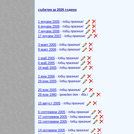
събития за 2026 година
1 януари 2005
- /
общ празник
/
6 януари 2006
- /
общ празник
/
7 януари 2006
- /
общ празник
/
17 януари 2007
- /
общ празник
/
3 март 2005
- /
общ празник
/
8 март 2006
- /
общ празник
/
1 май 2005
- /
общ празник
/
6 май 2005
- /
общ празник
/
24 май 2005
- /
общ празник
/
2 юни 2006
- /
общ празник
/
29 юни 2005
- /
общ празник
/
20 юли 2005
- /
общ празник
/
28 юли 1980
- /
рожден ден - 46г.
/
15 август 2005
- /
общ празник
/
6 септември 2005
- /
общ празник
/
17 септември 2005
- /
общ празник
/
22 септември 2005
- /
общ празник
/
14 октомври 2005
- /
общ празник
/