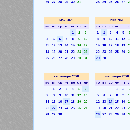
26
27
28
29
30
31
23
24
25
26
27
2
май 2026
юни 2026
по
вт
ср
че
пе
съ
не
по
вт
ср
че
пе
с
1
2
3
1
2
3
4
5
4
5
6
7
8
9
10
8
9
10
11
12
1
11
12
13
14
15
16
17
15
16
17
18
19
2
18
19
20
21
22
23
24
22
23
24
25
26
2
25
26
27
28
29
30
31
29
30
септември 2026
октомври 2026
по
вт
ср
че
пе
съ
не
по
вт
ср
че
пе
с
1
2
3
4
5
6
1
2
7
8
9
10
11
12
13
5
6
7
8
9
1
14
15
16
17
18
19
20
12
13
14
15
16
1
21
22
23
24
25
26
27
19
20
21
22
23
2
28
29
30
26
27
28
29
30
3