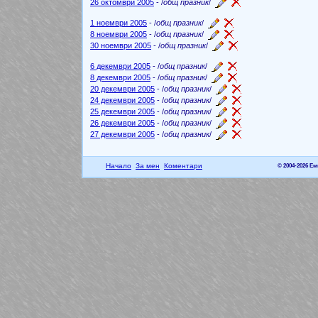
26 октомври 2005
- /
общ празник
/
1 ноември 2005
- /
общ празник
/
8 ноември 2005
- /
общ празник
/
30 ноември 2005
- /
общ празник
/
6 декември 2005
- /
общ празник
/
8 декември 2005
- /
общ празник
/
20 декември 2005
- /
общ празник
/
24 декември 2005
- /
общ празник
/
25 декември 2005
- /
общ празник
/
26 декември 2005
- /
общ празник
/
27 декември 2005
- /
общ празник
/
Начало
За мен
Коментари
© 2004-2026 Е