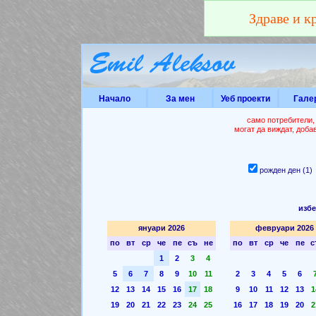
Здраве и к
Начало
За мен
Уеб проекти
Гале
само потребители,
могат да виждат, доба
рожден ден (1
избе
януари 2026
февруари 2026
по
вт
ср
че
пе
съ
не
по
вт
ср
че
пе
с
1
2
3
4
5
6
7
8
9
10
11
2
3
4
5
6
12
13
14
15
16
17
18
9
10
11
12
13
1
19
20
21
22
23
24
25
16
17
18
19
20
2