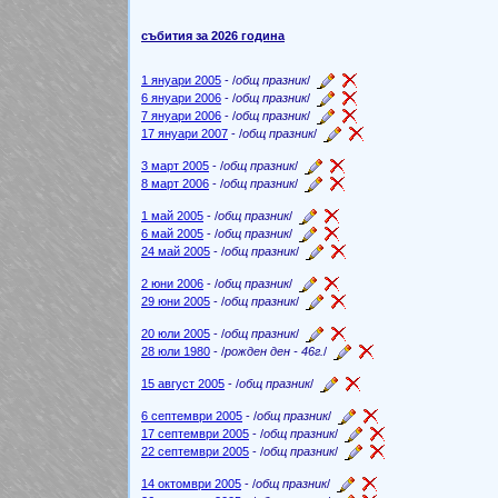
събития за 2026 година
1 януари 2005
- /
общ празник
/
6 януари 2006
- /
общ празник
/
7 януари 2006
- /
общ празник
/
17 януари 2007
- /
общ празник
/
3 март 2005
- /
общ празник
/
8 март 2006
- /
общ празник
/
1 май 2005
- /
общ празник
/
6 май 2005
- /
общ празник
/
24 май 2005
- /
общ празник
/
2 юни 2006
- /
общ празник
/
29 юни 2005
- /
общ празник
/
20 юли 2005
- /
общ празник
/
28 юли 1980
- /
рожден ден - 46г.
/
15 август 2005
- /
общ празник
/
6 септември 2005
- /
общ празник
/
17 септември 2005
- /
общ празник
/
22 септември 2005
- /
общ празник
/
14 октомври 2005
- /
общ празник
/