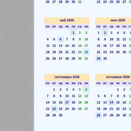
26
27
28
29
30
31
23
24
25
26
27
2
май 2026
юни 2026
по
вт
ср
че
пе
съ
не
по
вт
ср
че
пе
с
1
2
3
1
2
3
4
5
4
5
6
7
8
9
10
8
9
10
11
12
1
11
12
13
14
15
16
17
15
16
17
18
19
2
18
19
20
21
22
23
24
22
23
24
25
26
2
25
26
27
28
29
30
31
29
30
септември 2026
октомври 2026
по
вт
ср
че
пе
съ
не
по
вт
ср
че
пе
с
1
2
3
4
5
6
1
2
7
8
9
10
11
12
13
5
6
7
8
9
1
14
15
16
17
18
19
20
12
13
14
15
16
1
21
22
23
24
25
26
27
19
20
21
22
23
2
28
29
30
26
27
28
29
30
3